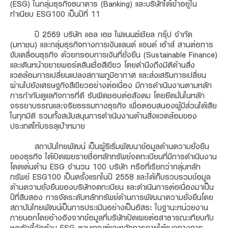
(ESG) ในกลุ่มธุรกิจธนาคาร (Banking) และบริษัทได้เข้าอยู่ใน
ทำเนียบ ESG100 เป็นปีที่ 11
ปี 2569 บริษัท แอล เอช ไฟแนนซ์เชียล กรุ๊ป จำกัด
(มหาชน) และกลุ่มธุรกิจทางการเงินแลนด์ แอนด์ เฮ้าส์ สานต่อการ
ขับเคลื่อนธุรกิจ ด้วยกรอบ
การเงินที่ยั่งยืน (Sustainable Finance)
และเดินหน้าขยายพอร์ตสินเชื่อสีเขียว โดยคำนึงถึงมิติด้านสิ่ง
แวดล้อมการเปลี่ยนแปลงสภาพภูมิอากาศ และส่งเสริม
การเปลี่ยน
ผ่านไปยังเศรษฐกิจสีเขียวอย่างต่อเนื่อง มีการดำเนินงานตามหลัก
การกำกับดูแลกิจการที่ดี รับผิดชอบต่อสังคม โดยยึดมั่นในหลัก
จรรยาบรรณ
และจริยธรรมทางธุรกิจ เพื่อตอบสนองผู้มีส่วนได้เสีย
ในทุกมิติ รวมทั้งสนับสนุนการดำเนินงานด้านสิ่งแวดล้อมของ
ประเทศให้บรรลุเป้าหมาย
สถาบันไทยพัฒน์ เป็นผู้ริเริ่มพัฒนาข้อมูลด้านความยั่งยืน
ของธุรกิจ ได้เปิดเผยรายชื่อหลักทรัพย์จดทะเบียนที่มีการดำเนินงาน
โดดเด่นด้าน ESG จำนวน 100 บริษัท หรือที่เรียกว่ากลุ่มหลัก
ทรัพย์ ESG100 เป็นครั้งแรกในปี 2558 และได้เก็บรวบรวมข้อมูล
ด้านความยั่งยืนของบริษัทจดทะเบียน และดำเนินการต่อเนื่องมาเป็น
ปีที่สิบสอง การจัดระดับหลักทรัพย์ด้านการพัฒนาความยั่งยืนโดย
สถาบันไทยพัฒน์เป็นการประเมินอย่างเป็นอิสระ ในฐานะหน่วยงาน
ภายนอกโดยอ้างอิงจากข้อมูลที่บริษัทเปิดเผยต่อสาธารณะเทียบกับ
ชุดตัวชี้วัดด้าน ESG ตามเกณฑ์และหลักการภายใต้แนวทางการ