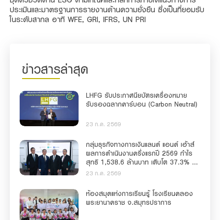
ประเมินและมาตรฐานการรายงานด้านความยั่งยืน ซึ่งเป็นที่ยอมรับ
ในระดับสากล อาทิ WFE, GRI, IFRS, UN PRI
ข่าวสารล่าสุด
LHFG รับประกาศนียบัตรเครื่องหมาย
รับรองฉลากคาร์บอน (Carbon Neutral)
23 ก.ค. 2569
กลุ่มธุรกิจทางการเงินแลนด์ แอนด์ เฮ้าส์
ผลการดำเนินงานครึ่งแรกปี 2569 กำไร
สุทธิ 1,538.6 ล้านบาท เติบโต 37.3% สิน
เชื่อโต 6.7% ครึ่งปีหลังยกระดับบริการ
23 ก.ค. 2569
ดิจิทัล และ AI ขับเคลื่อนการเงินเพื่อความ
ยั่งยืน
ห้องสมุดแห่งการเรียนรู้ โรงเรียนคลอง
พระยานาคราช จ.สมุทรปราการ