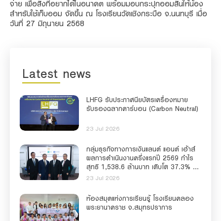
จ่าย เพื่อสิ่งที่อยากได้ในอนาคต พร้อมมอบกระปุกออมสินให้น้อง
สำหรับใช้เก็บออม จัดขึ้น ณ โรงเรียนวัดเชิงกระบือ จ.นนทบุรี เมื่อ
วันที่ 27 มิถุนายน 2568
Latest news
LHFG รับประกาศนียบัตรเครื่องหมาย
รับรองฉลากคาร์บอน (Carbon Neutral)
23 Jul 2026
กลุ่มธุรกิจทางการเงินแลนด์ แอนด์ เฮ้าส์
ผลการดำเนินงานครึ่งแรกปี 2569 กำไร
สุทธิ 1,538.6 ล้านบาท เติบโต 37.3% สิน
เชื่อโต 6.7% ครึ่งปีหลังยกระดับบริการ
23 Jul 2026
ดิจิทัล และ AI ขับเคลื่อนการเงินเพื่อความ
ยั่งยืน
ห้องสมุดแห่งการเรียนรู้ โรงเรียนคลอง
พระยานาคราช จ.สมุทรปราการ